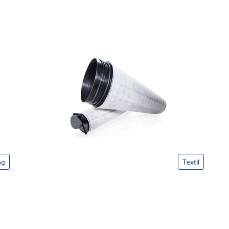
ng
Textil