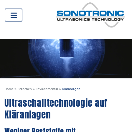
Home
»
Branchen
»
Environmental
»
Kläranlagen
Ultraschalltechnologie auf
Kläranlagen
Weniger Reststoffe mit