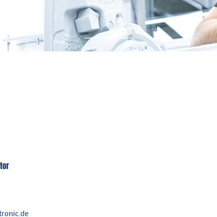
tor
ronic.de