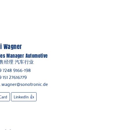
ai Wagner
les Manager Automotive
售经理 汽车行业
9 7248 9166-198
9 151 27616779
i.wagner@sonotronic.de
Card
LinkedIn 👍