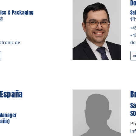
D
ics & Packaging
Sa
装
销
+4
+4
tronic.de
do
v
 España
B
Sa
SO
 Manager
paña)
Ph
​​​