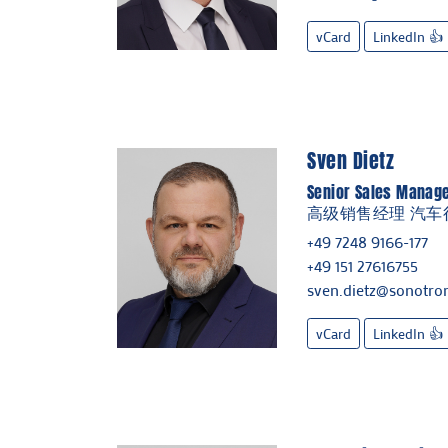
vCard
LinkedIn 👍
Sven Dietz
Senior Sales Manag
高级销售经理 汽车
+49 7248 9166-177
+49 151 27616755
sven.dietz@sonotron
vCard
LinkedIn 👍