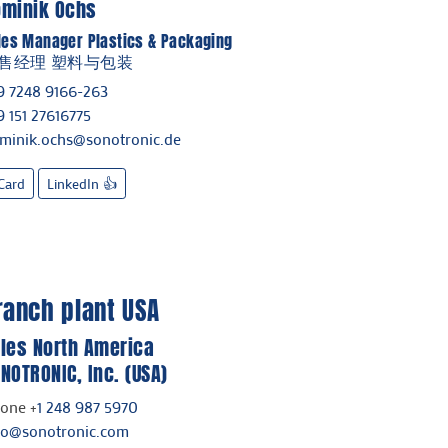
ominik Ochs
les Manager Plastics & Packaging
售经理 塑料与包装
9 7248 9166-263
9 151 27616775
minik.ochs@sonotronic.de
Card
LinkedIn 👍
ranch plant USA
les North America
NOTRONIC, Inc. (USA)
one +
1 248 987 5970
​​​​info@sonotronic.com