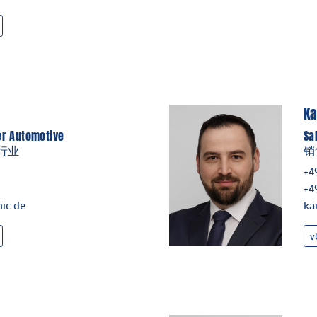
K
er Automotive
Sa
行业
销
+4
+4
ic.de
ka
v