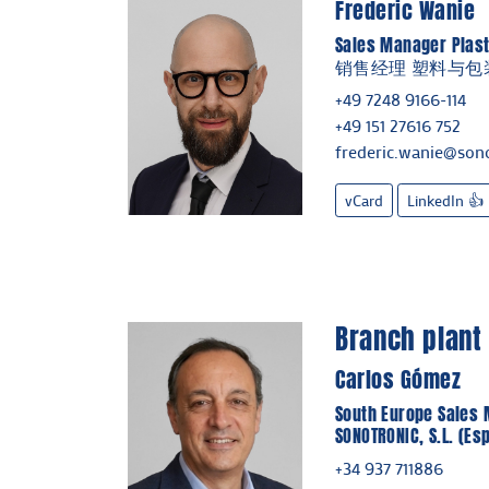
Frederic Wanie
Sales Manager Plast
销售经理 塑料与包
+49 7248 9166-114
+49 151 27616 752
frederic.wanie@sono
vCard
LinkedIn 👍
Branch plant
Carlos Gómez
South Europe Sales
SONOTRONIC, S.L. (Es
+34 937 711886