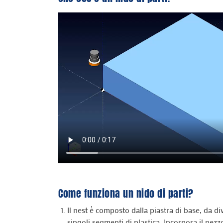
Come funziona un nido di parti?
Il nest è composto dalla piastra di base, da di
singoli segmenti di plastica. Incorpora il pezz