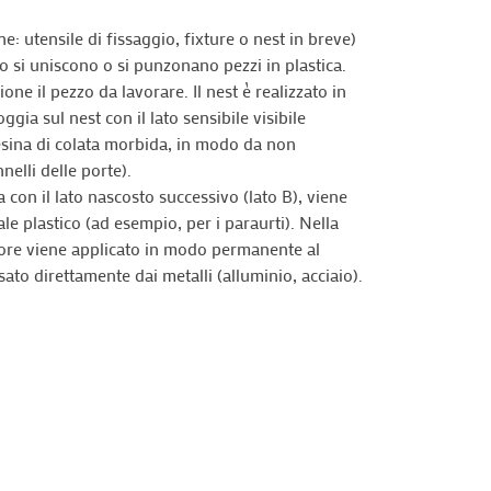
he: utensile di fissaggio, fixture o nest in breve)
 si uniscono o si punzonano pezzi in plastica.
one il pezzo da lavorare. Il nest è realizzato in
oggia sul nest con il lato sensibile visibile
resina di colata morbida, in modo da non
nelli delle porte).
a con il lato nascosto successivo (lato B), viene
le plastico (ad esempio, per i paraurti). Nella
calore viene applicato in modo permanente al
sato direttamente dai metalli (alluminio, acciaio).