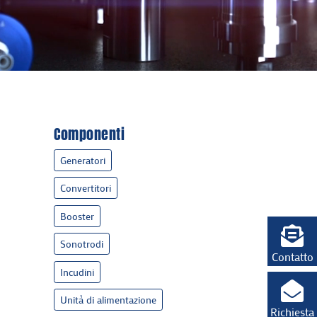
Componenti
Generatori
Convertitori
Booster
Sonotrodi
Contatto
Incudini
Unità di alimentazione
Richiesta